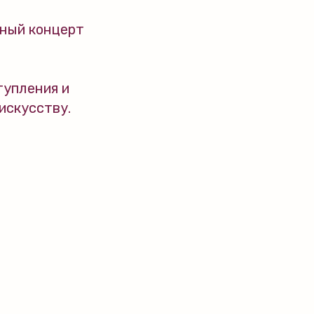
нный концерт
тупления и
искусству.