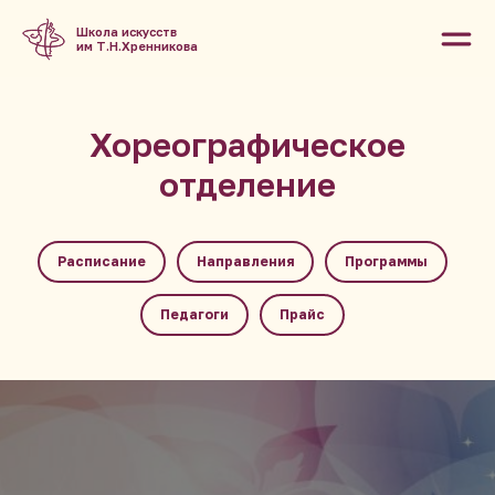
Школа искусств
им Т.Н.Хренникова
Хореографическое
отделение
Расписание
Направления
Программы
Педагоги
Прайс